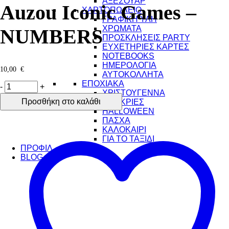
ΑΞΕΣΟΥΑΡ
Auzou Iconic Games –
ΧΑΡΤΟΠΩΛΕΙΟ
ΓΡΑΦΙΚΗ ΥΛΗ
ΧΡΩΜΑΤΑ
NUMBERS
ΠΡΟΣΚΛΗΣΕΙΣ PARTY
ΕΥΧΕΤΗΡΙΕΣ ΚΑΡΤΕΣ
NOTEBOOKS
ΗΜΕΡΟΛΟΓΙΑ
10,00
€
ΑΥΤΟΚΟΛΛΗΤΑ
ΕΠΟΧΙΑΚΑ
-
+
ΧΡΙΣΤΟΥΓΕΝΝΑ
Προσθήκη στο καλάθι
ΑΠΟΚΡΙΕΣ
HALLOWEEN
ΠΑΣΧΑ
ΚΑΛΟΚΑΙΡΙ
ΓΙΑ ΤΟ ΤΑΞΙΔΙ
ΠΡΟΦΙΛ
BLOG