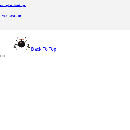
info@boobooki.gr
+302105560104
Back To Top