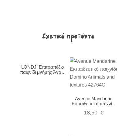
Σχετικά προϊόντα
LONDJI Επιτραπέζιο
παιχνίδι μνήμης Άγρια
Ζώα DI016U
Avenue Mandarine
Εκπαιδευτικό παιχνίδι
Domino Animals and
18,50
€
textures 42764O