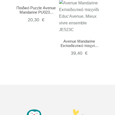
Παιδικό Puzzle Avenue
Mandarine PU023C
Stadium Games 76pcs
20,30
€
Avenue Mandarine
Εκπαιδευτικό παιχνίδι
Educ’Avenue, Mieux
39,40
€
vivre ensemble
JE523C