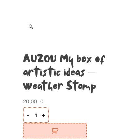
🔍
AUZOU My box of
artistic ideas –
Weather Stamp
20,00
€
-
+