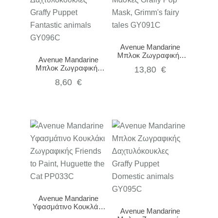
Avenue Mandarine
Μπλοκ Ζωγραφικής
Avenue Mandarine
Μάσκες Graffy Pop
Μπλοκ Ζωγραφικής
13,80
€
Mask, Grimm’s fairy
Δαχτυλόκουκλες Graffy
tales GY091C
8,60
€
Puppet Fantastic
animals GY096C
Avenue Mandarine
Υφασμάτινο Κουκλάκι
Avenue Mandarine
Ζωγραφικής Friends to