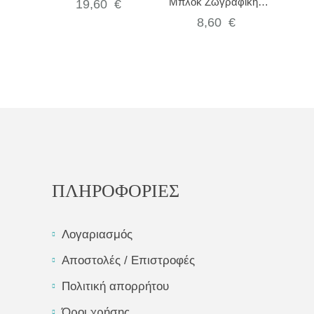
Μπλοκ Ζωγραφικής
19,60
€
Paint, Huguette the Cat
Δαχτυλόκουκλες Graffy
PP033C
8,60
€
Puppet Domestic
animals GY095C
ΠΛΗΡΟΦΟΡΙΕΣ
Λογαριασμός
Αποστολές / Επιστροφές
Πολιτική απορρήτου
Όροι χρήσης