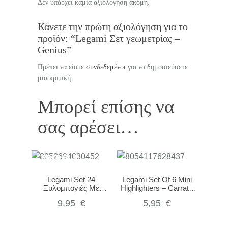
Δεν υπάρχει καμία αξιολόγηση ακόμη.
Κάνετε την πρώτη αξιολόγηση για το
προϊόν: “Legami Σετ γεωμετρίας –
Genius”
Πρέπει να είστε
συνδεδεμένοι
για να δημοσιεύσετε
μια κριτική.
Μπορεί επίσης να
σας αρέσει…
SOLD OUT
Legami Set 24
Legami Set Of 6 Mini
Ξυλομπογιές Με
Highlighters – Carrate
Ξύστρα – Teddy
Team
9,95
€
5,95
€
Friends