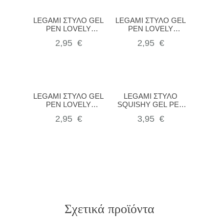
LEGAMI ΣΤΥΛΟ GEL
LEGAMI ΣΤΥΛΟ GEL
PEN LOVELY
PEN LOVELY
FRIENDS – KITTY
FRIENDS – PANDA
2,95
€
2,95
€
PINK VCPP0002
VCPP0001
LEGAMI ΣΤΥΛΟ GEL
LEGAMI ΣΤΥΛΟ
PEN LOVELY
SQUISHY GEL PEN
FRIENDS – SLOTH
SQUEEZIES – TEDDY
2,95
€
3,95
€
VCPP0005
BEAR VSQP0006
Σχετικά προϊόντα