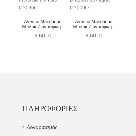
Avenue Mandarine
Avenue Mandarine
Μπλοκ Ζωγραφικής
Μπλοκ Ζωγραφικής
Δαχτυλόκουκλες Graffy
Δαχτυλόκουκλες Graffy
8,60
€
8,60
€
Puppet Fantastic
Puppet Dragons &
animals GY096C
Knights GY009O
ΠΛΗΡΟΦΟΡΙΕΣ
Λογαριασμός