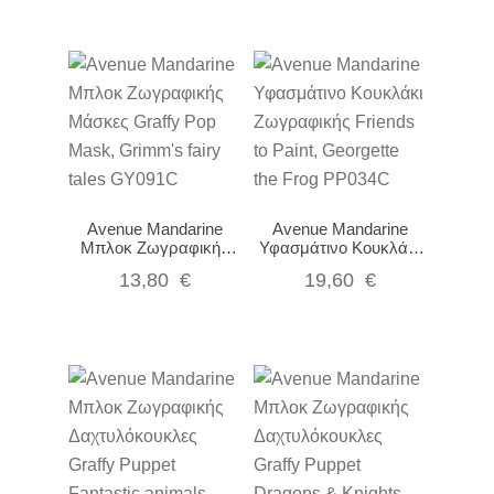
Avenue Mandarine
Avenue Mandarine
Μπλοκ Ζωγραφικής
Υφασμάτινο Κουκλάκι
Μάσκες Graffy Pop
Ζωγραφικής Friends to
13,80
€
19,60
€
Mask, Grimm’s fairy
Paint, Georgette the
tales GY091C
Frog PP034C