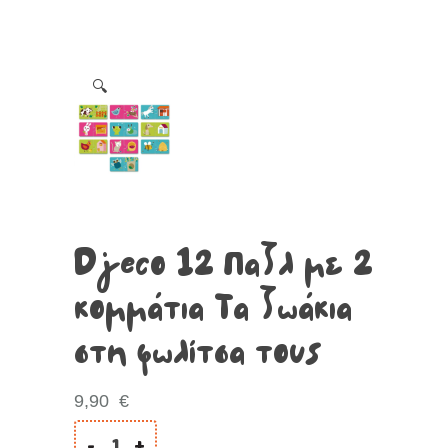
🔍
Djeco 12 Παζλ με 2
κομμάτια Τα ζωάκια
στη φωλίτσα τους
9,90
€
-
+