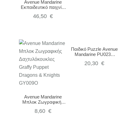
Avenue Mandarine
Εκπαιδευτικό παιχνίδι
Board game Little Menu
46,50
€
JS004C
Παιδικό Puzzle Avenue
Mandarine PU023C
Stadium Games 76pcs
20,30
€
Avenue Mandarine
Μπλοκ Ζωγραφικής
Δαχτυλόκουκλες Graffy
8,60
€
Puppet Dragons &
Knights GY009O