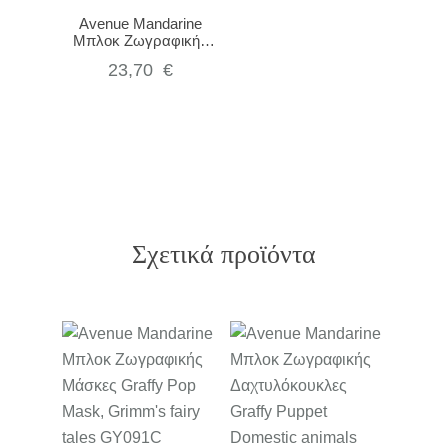
Avenue Mandarine
Μπλοκ Ζωγραφικής
Colouring book Wild 2
23,70
€
GY068C
Σχετικά προϊόντα