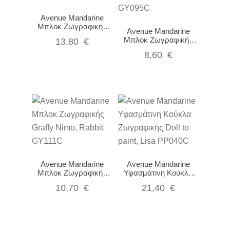
Avenue Mandarine
Μπλοκ Ζωγραφικής
Avenue Mandarine
Μάσκες Graffy Pop
Μπλοκ Ζωγραφικής
13,80
€
Mask, Grimm’s fairy
Δαχτυλόκουκλες Graffy
tales GY091C
8,60
€
Puppet Domestic
animals GY095C
Avenue Mandarine
Avenue Mandarine
Μπλοκ Ζωγραφικής
Υφασμάτινη Κούκλα
Graffy Nimo, Rabbit
Ζωγραφικής, Lisa
10,70
€
21,40
€
GY111C
PP040C