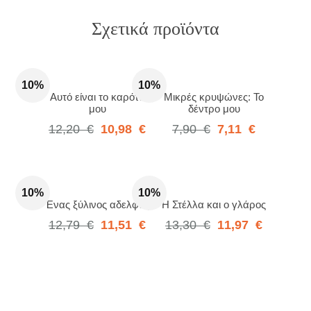
Σχετικά προϊόντα
10%
10%
Αυτό είναι το καρότο
Μικρές κρυψώνες: Το
μου
δέντρο μου
12,20
€
10,98
€
7,90
€
7,11
€
10%
10%
Ένας ξύλινος αδελφός
Η Στέλλα και ο γλάρος
12,79
€
11,51
€
13,30
€
11,97
€