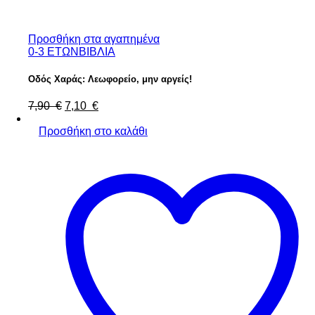
Προσθήκη στα αγαπημένα
0-3 ΕΤΩΝ
ΒΙΒΛΙΑ
Οδός Χαράς: Λεωφορείο, μην αργείς!
Original
Η
7,90
€
7,10
€
price
τρέχουσα
was:
τιμή
Προσθήκη στο καλάθι
7,90 €.
είναι:
7,10 €.