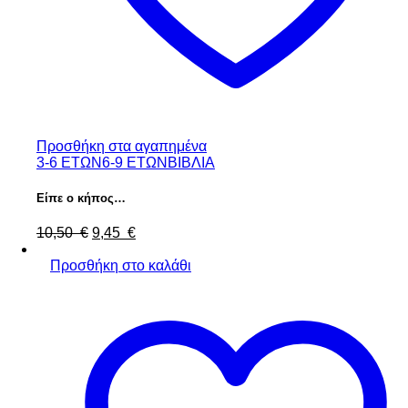
Προσθήκη στα αγαπημένα
3-6 ΕΤΩΝ
6-9 ΕΤΩΝ
ΒΙΒΛΙΑ
Είπε ο κήπος…
Original
Η
10,50
€
9,45
€
price
τρέχουσα
was:
τιμή
Προσθήκη στο καλάθι
10,50 €.
είναι:
9,45 €.