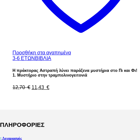
Προσθήκη στα αγαπημένα
3-6 ΕΤΩΝ
ΒΙΒΛΙΑ
Η πράκτορας Αστραπή λύνει παράξενα μυστήρια στο Πι και Φι!
1. Μυστήριο στην τραμπολινογειτονιά
Original
Η
12,70
€
11,43
€
price
τρέχουσα
was:
τιμή
12,70 €.
είναι:
11,43 €.
ΠΛΗΡΟΦΟΡΙΕΣ
Λογαριασμός