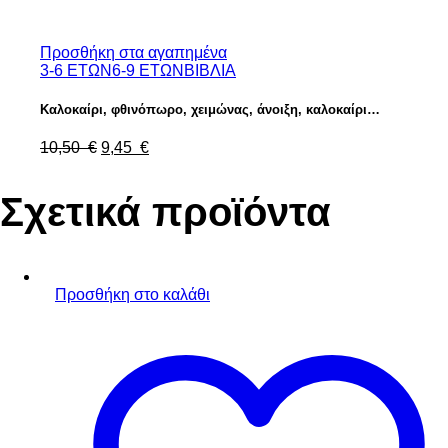
Προσθήκη στα αγαπημένα
3-6 ΕΤΩΝ
6-9 ΕΤΩΝ
ΒΙΒΛΙΑ
Καλοκαίρι, φθινόπωρο, χειμώνας, άνοιξη, καλοκαίρι…
Original
Η
10,50
€
9,45
€
price
τρέχουσα
was:
τιμή
Σχετικά προϊόντα
10,50 €.
είναι:
9,45 €.
Προσθήκη στο καλάθι