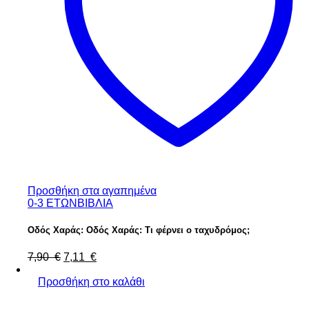
Προσθήκη στα αγαπημένα
0-3 ΕΤΩΝ
ΒΙΒΛΙΑ
Οδός Χαράς: Οδός Χαράς: Τι φέρνει ο ταχυδρόμος;
Original
Η
7,90
€
7,11
€
price
τρέχουσα
was:
τιμή
Προσθήκη στο καλάθι
7,90 €.
είναι:
7,11 €.