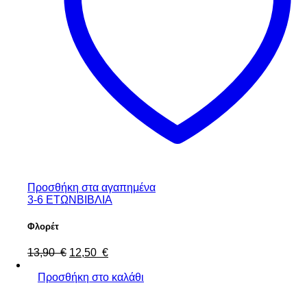
Προσθήκη στα αγαπημένα
3-6 ΕΤΩΝ
ΒΙΒΛΙΑ
Φλορέτ
Original
Η
13,90
€
12,50
€
price
τρέχουσα
was:
τιμή
Προσθήκη στο καλάθι
13,90 €.
είναι:
12,50 €.