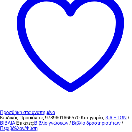
δάσος
μια
μέρα.
Ψάξε
να
βρεις
πάνω
από
100
ζωάκια!
ποσότητα
Προσθήκη στα αγαπημένα
Κωδικός Προοϊόντος
9789601666570
Κατηγορίες:
3-6 ΕΤΩΝ
/
ΒΙΒΛΙΑ
Ετικέτες:
Βιβλίο γνώσεων
/
Βιβλίο δραστηριοτήτων
/
Περιβάλλον/Φύση