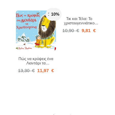
10%
10%
Τικ και Τέλα: Το
χριστουγεννιάτικο
δέντρο
10,90
€
9,81
€
Πώς να κρύψεις ένα
Λιοντάρι τα
Χριστούγεννα
13,30
€
11,97
€