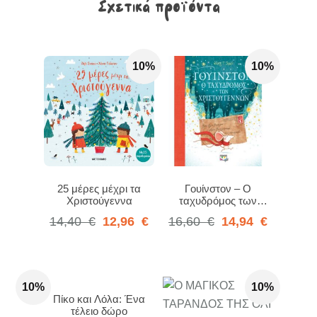
Σχετικά προϊόντα
10%
10%
25 μέρες μέχρι τα
Γουίνστον – Ο
Χριστούγεννα
ταχυδρόμος των
Χριστουγέννων
14,40
€
12,96
€
16,60
€
14,94
€
10%
10%
Πίκο και Λόλα: Ένα
τέλειο δώρο