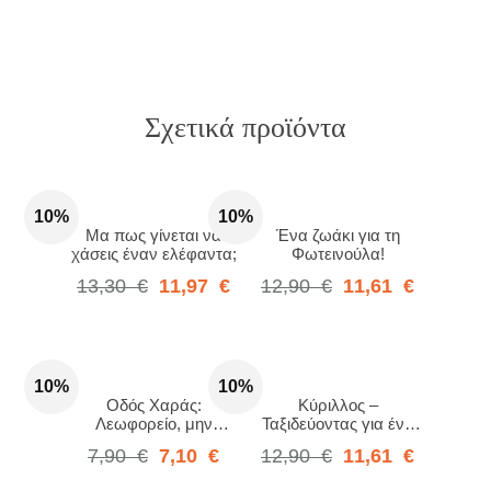
Σχετικά προϊόντα
10%
10%
Μα πως γίνεται να
Ένα ζωάκι για τη
χάσεις έναν ελέφαντα;
Φωτεινούλα!
13,30
€
11,97
€
12,90
€
11,61
€
10%
10%
Οδός Χαράς:
Κύριλλος –
Λεωφορείο, μην
Ταξιδεύοντας για ένα
αργείς!
χαμόγελο…
7,90
€
7,10
€
12,90
€
11,61
€