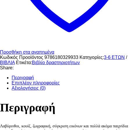
Προσθήκη στα αγαπημένα
Κωδικός Προοϊόντος
9786180329933
Κατηγορίες:
3-6 ΕΤΩΝ
/
ΒΙΒΛΙΑ
Ετικέτα:
Βιβλίο δραστηριοτήτων
Share:
Περιγραφή
Επιπλέον πληροφορίες
Αξιολογήσεις (0)
Περιγραφή
Λαβύρινθοι, κουίζ, ζωγραφική, σύγκριση εικόνων και πολλά ακόµα παιχνίδια