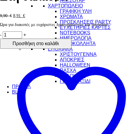
ΑΞΕΣΟΥΑΡ
ΧΑΡΤΟΠΩΛΕΙΟ
ΓΡΑΦΙΚΗ ΥΛΗ
9,90
€
8,91
€
ΧΡΩΜΑΤΑ
ΠΡΟΣΚΛΗΣΕΙΣ PARTY
Ώρα για διακοπές με ευχάριστες δραστηριότητες και παιχνίδια!
ΕΥΧΕΤΗΡΙΕΣ ΚΑΡΤΕΣ
NOTEBOOKS
-
+
ΗΜΕΡΟΛΟΓΙΑ
ΑΥΤΟΚΟΛΛΗΤΑ
Προσθήκη στο καλάθι
ΕΠΟΧΙΑΚΑ
ΧΡΙΣΤΟΥΓΕΝΝΑ
ΑΠΟΚΡΙΕΣ
HALLOWEEN
ΠΑΣΧΑ
ΚΑΛΟΚΑΙΡΙ
ΓΙΑ ΤΟ ΤΑΞΙΔΙ
ΠΡΟΦΙΛ
BLOG