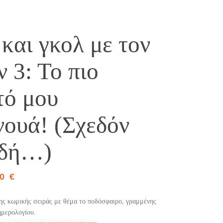
και γκολ με τον
 3: Το πιο
τό μου
νουά! (Σχεδόν
αδή…)
90
€
της κωμικής σειράς με θέμα το ποδόσφαιρο, γραμμένης
ημερολογίου.