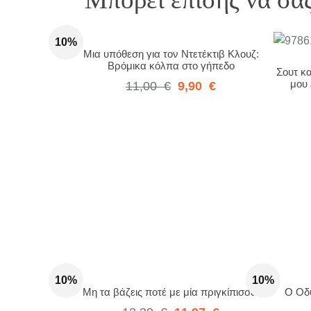
10%
Μια υπόθεση για τον Ντετέκτιβ Κλουζ:
Βρόμικα κόλπα στο γήπεδο
Σουτ κα
μου 
11,00
€
9,90
€
10%
10%
Μη τα βάζεις ποτέ με μία πριγκίπισσα!
Ο Οδυ