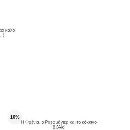
πιο καλό
ή…)
10%
Η Φρένια, ο Ραεφμάγιερ και το κόκκινο
βιβλίο