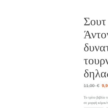
Σουτ 
10%
Άντον
δυνα
τουρ
δηλ
11,00
€
9,
Το τρίτο βιβλίο 
σε μορφή κόμικ/