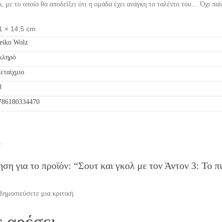
ο, με το οποίο θα αποδείξει ότι η ομάδα έχει ανάγκη το ταλέντο του… Όχι παί
1 × 14,5 cm
eiko Wolz
κληρό
εταίχμιο
8
786180334470
.
ση για το προϊόν: “Σουτ και γκολ με τον Άντον 3: Το 
 δημοσιεύσετε μια κριτική.
ς αρέσει…