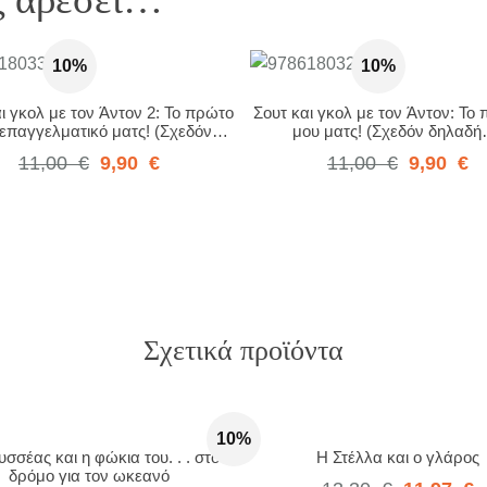
10%
10%
ι γκολ με τον Άντον 2: Το πρώτο
Σουτ και γκολ με τον Άντον: Το 
επαγγελματικό ματς! (Σχεδόν
μου ματς! (Σχεδόν δηλαδ
δηλαδή…)
11,00
€
9,90
€
11,00
€
9,90
€
Σχετικά προϊόντα
10%
σσέας και η φώκια του. . . στο
Η Στέλλα και ο γλάρος
δρόμο για τον ωκεανό