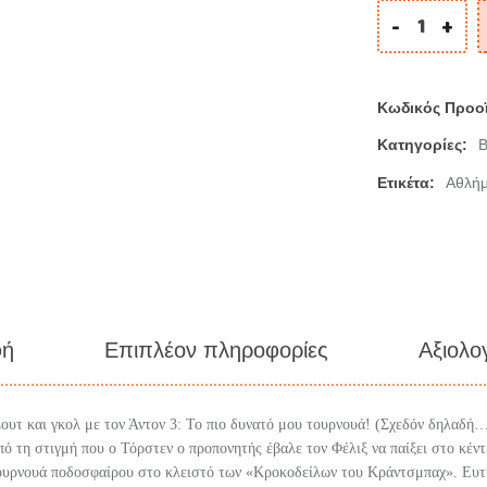
-
+
Κωδικός Προο
Κατηγορίες:
Β
Ετικέτα:
Αθλήμ
φή
Επιπλέον πληροφορίες
Αξιολο
ουτ και γκολ με τον Άντον 3: Το πιο δυνατό μου τουρνουά! (Σχεδόν δηλαδή
πό τη στιγμή που ο Τόρστεν ο προπονητής έβαλε τον Φέλιξ να παίξει στο κέντ
ρνουά ποδοσφαίρου στο κλειστό των «Κροκοδείλων του Κράντσμπαχ». Ευτυ