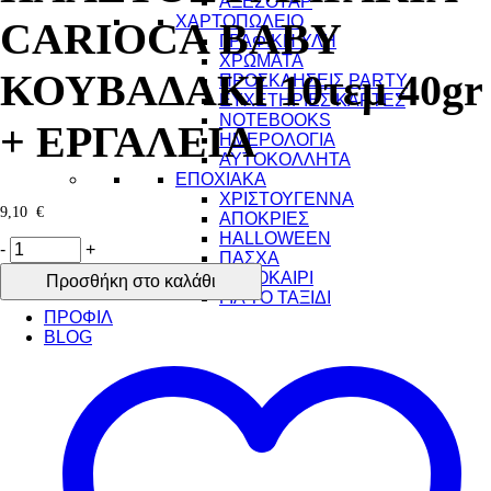
ΑΞΕΣΟΥΑΡ
ΧΑΡΤΟΠΩΛΕΙΟ
CARIOCA BABY
ΓΡΑΦΙΚΗ ΥΛΗ
ΧΡΩΜΑΤΑ
ΚΟΥΒΑΔΑΚΙ 10τεμ 40gr
ΠΡΟΣΚΛΗΣΕΙΣ PARTY
ΕΥΧΕΤΗΡΙΕΣ ΚΑΡΤΕΣ
NOTEBOOKS
+ ΕΡΓΑΛΕΙΑ
ΗΜΕΡΟΛΟΓΙΑ
ΑΥΤΟΚΟΛΛΗΤΑ
ΕΠΟΧΙΑΚΑ
ΧΡΙΣΤΟΥΓΕΝΝΑ
9,10
€
ΑΠΟΚΡΙΕΣ
HALLOWEEN
-
+
ΠΑΣΧΑ
ΚΑΛΟΚΑΙΡΙ
Προσθήκη στο καλάθι
ΓΙΑ ΤΟ ΤΑΞΙΔΙ
ΠΡΟΦΙΛ
BLOG