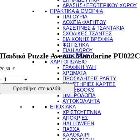
ΔΡΑΣΗΣ / ΕΞΩΤΕΡΙΚΟΥ ΧΩΡΟΥ
ΠΡΑΚΤΙΚΑ & ΟΜΟΡΦΑ
ΠΑΓΟΥΡΙΑ
ΔΟΧΕΙΑ ΦΑΓΗΤΟΥ
ΚΑΣΕΤΙΝΕΣ & ΤΣΑΝΤΑΚΙΑ
ΣΧΟΛΙΚΕΣ ΤΣΑΝΤΕΣ
ΣΙΛΙΚΟΝΗΣ ΒΡΕΦΙΚΑ
ΦΩΤΙΣΤΙΚΑ
ΕΙΔΗ ΔΩΡΟΥ
Παιδικό Puzzle Avenue Mandarine PU022C
ΑΞΕΣΟΥΑΡ
ΧΑΡΤΟΠΩΛΕΙΟ
ΓΡΑΦΙΚΗ ΥΛΗ
20,30
€
ΧΡΩΜΑΤΑ
Παιδικό
ΠΡΟΣΚΛΗΣΕΙΣ PARTY
-
+
Puzzle
ΕΥΧΕΤΗΡΙΕΣ ΚΑΡΤΕΣ
Προσθήκη στο καλάθι
Avenue
NOTEBOOKS
Mandarine
ΗΜΕΡΟΛΟΓΙΑ
PU022C
ΑΥΤΟΚΟΛΛΗΤΑ
Firemen
ΕΠΟΧΙΑΚΑ
76pcs
ΧΡΙΣΤΟΥΓΕΝΝΑ
ποσότητα
ΑΠΟΚΡΙΕΣ
HALLOWEEN
ΠΑΣΧΑ
ΚΑΛΟΚΑΙΡΙ