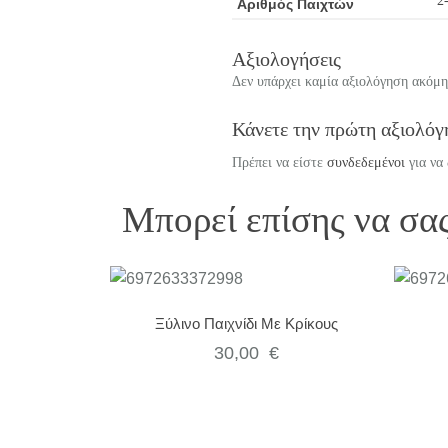
2
Αριθμός Παιχτών
Αξιολογήσεις
Δεν υπάρχει καμία αξιολόγηση ακόμη
Κάνετε την πρώτη αξιολόγη
Πρέπει να είστε
συνδεδεμένοι
για να
Μπορεί επίσης να σα
Ξύλινο Παιχνίδι Με Κρίκους
30,00
€