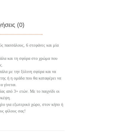
γήσεις (0)
ύς πασσάλους, 6 στεφάνες και μία
μπάλα και τη σφύρα στο χρώμα που
ς.
πάλα με την ξύλινη σφύρα και να
κτης ή η ομάδα που θα καταφέρει να
α γίνεται.
ας από 3+ ετών. Με το παιχνίδι οι
 σκέψη.
ηλο για εξωτερικό χώρο, στον κήπο ή
ους φίλους σας!