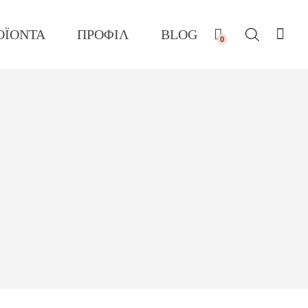
ΟΪΟΝΤΑ
ΠΡΟΦΙΛ
BLOG
0