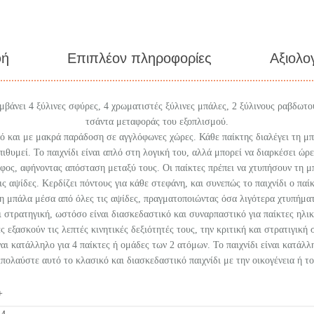
φή
Επιπλέον πληροφορίες
Αξιολο
μβάνει 4 ξύλινες σφύρες, 4 χρωματιστές ξύλινες μπάλες, 2 ξύλινους ραβδωτο
τσάντα μεταφοράς του εξοπλισμού.
ικό και με μακρά παράδοση σε αγγλόφωνες χώρες. Κάθε παίκτης διαλέγει τη 
πιθυμεί. Το παιχνίδι είναι απλό στη λογική του, αλλά μπορεί να διαρκέσει ώρε
φος, αφήνοντας απόσταση μεταξύ τους. Οι παίκτες πρέπει να χτυπήσουν τη μ
ς αψίδες. Κερδίζει πόντους για κάθε στεφάνη, και συνεπώς το παιχνίδι ο παί
η μπάλα μέσα από όλες τις αψίδες, πραγματοποιώντας όσα λιγότερα χτυπήματ
 στρατηγική, ωστόσο είναι διασκεδαστικό και συναρπαστικό για παίκτες ηλικί
ς εξασκούν τις λεπτές κινητικές δεξιότητές τους, την κριτική και στρατιγική
ναι κατάλληλο για 4 παίκτες ή ομάδες των 2 ατόμων. Το παιχνίδι είναι κατάλλ
πολαύστε αυτό το κλασικό και διασκεδαστικό παιχνίδι με την οικογένεια ή τ
+