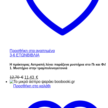
Προσθήκη στα αγαπημένα
3-6 ΕΤΩΝ
ΒΙΒΛΙΑ
Η πράκτορας Αστραπή λύνει παράξενα μυστήρια στο Πι και Φι!
1. Μυστήριο στην τραμπολινογειτονιά
Original
Η
12,70
€
11,43
€
price
τρέχουσα
was:
τιμή
Προσθήκη στο καλάθι
12,70 €.
είναι:
11,43 €.