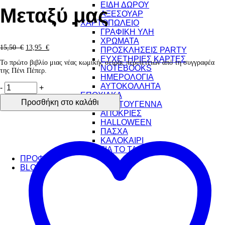
ΕΙΔΗ ΔΩΡΟΥ
Μεταξύ μας
ΑΞΕΣΟΥΑΡ
ΧΑΡΤΟΠΩΛΕΙΟ
ΓΡΑΦΙΚΗ ΥΛΗ
ΧΡΩΜΑΤΑ
Original
Η
15,50
€
13,95
€
ΠΡΟΣΚΛΗΣΕΙΣ PARTY
price
τρέχουσα
ΕΥΧΕΤΗΡΙΕΣ ΚΑΡΤΕΣ
Το πρώτο βιβλίο μιας νέας κωμικής σειράς περιπετειών από τη συγγραφέα
was:
τιμή
NOTEBOOKS
της Πένι Πέπερ.
15,50 €.
είναι:
ΗΜΕΡΟΛΟΓΙΑ
13,95 €.
Μεταξύ
ΑΥΤΟΚΟΛΛΗΤΑ
-
+
μας
ΕΠΟΧΙΑΚΑ
Προσθήκη στο καλάθι
ποσότητα
ΧΡΙΣΤΟΥΓΕΝΝΑ
ΑΠΟΚΡΙΕΣ
HALLOWEEN
ΠΑΣΧΑ
ΚΑΛΟΚΑΙΡΙ
ΓΙΑ ΤΟ ΤΑΞΙΔΙ
ΠΡΟΦΙΛ
BLOG