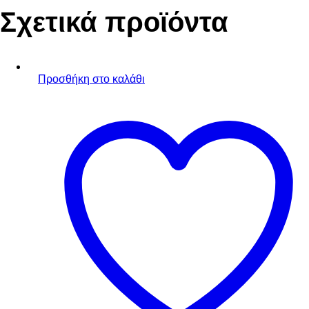
was:
τιμή
Σχετικά προϊόντα
16,60 €.
είναι:
14,94 €.
Προσθήκη στο καλάθι