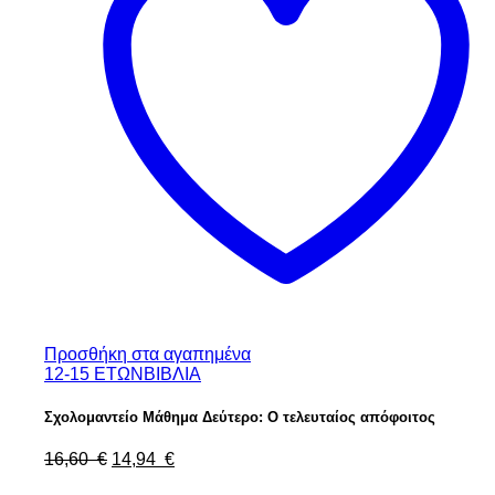
Προσθήκη στα αγαπημένα
12-15 ΕΤΩΝ
ΒΙΒΛΙΑ
Σχολομαντείο Μάθημα Δεύτερο: Ο τελευταίος απόφοιτος
Original
Η
16,60
€
14,94
€
price
τρέχουσα