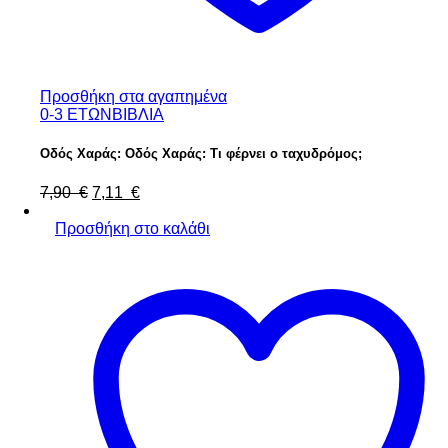
Προσθήκη στα αγαπημένα
0-3 ΕΤΩΝ
ΒΙΒΛΙΑ
Οδός Χαράς: Οδός Χαράς: Τι φέρνει ο ταχυδρόμος;
Original
Η
7,90
€
7,11
€
price
τρέχουσα
was:
τιμή
Προσθήκη στο καλάθι
7,90 €.
είναι:
7,11 €.