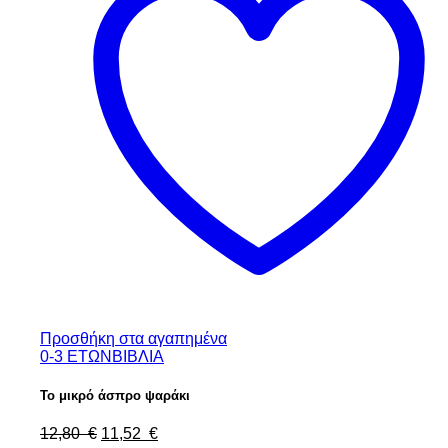
Προσθήκη στα αγαπημένα
0-3 ΕΤΩΝ
ΒΙΒΛΙΑ
Το μικρό άσπρο ψαράκι
Original
Η
12,80
€
11,52
€