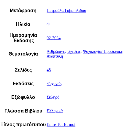
Μετάφραση
Πετρούλα Γαβριηλίδου
Ηλικία
4+
Ημερομηνία
02-2024
Έκδοσης
Ανθρώπινες σχέσεις
,
Ψυχολογία/ Προσωπική
Θεματολογία
Ανάπτυξη
Σελίδες
48
Εκδόσεις
Ψυχογιός
Εξώφυλλο
Σκληρό
Γλώσσα Βιβλίου
Ελληνικά
Τίτλος πρωτότυπου
Entre Toi Et moi