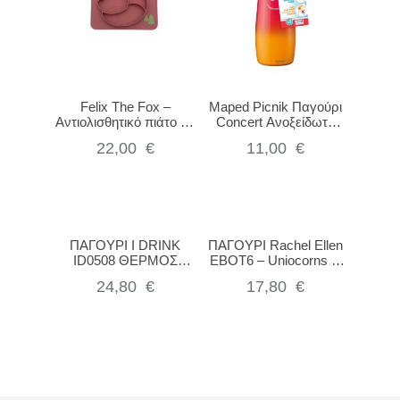
Felix The Fox –
Maped Picnik Παγούρι
Αντιολισθητικό πιάτο με
Concert Ανοξείδωτο
χωρίσματα Dusty Rose
580ml Πορτοκαλί
22,00
€
11,00
€
ΠΑΓΟΥΡΙ I DRINK
ΠΑΓΟΥΡΙ Rachel Ellen
ID0508 ΘΕΡΜΟΣ
EBOT6 – Uniocorns &
350ML TRUCK
Rainbows
24,80
€
17,80
€