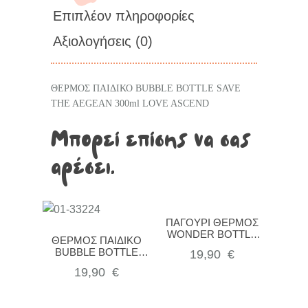
Επιπλέον πληροφορίες
Αξιολογήσεις (0)
ΘΕΡΜΟΣ ΠΑΙΔΙΚΟ BUBBLE BOTTLE SAVE
THE AEGEAN 300ml LOVE ASCEND
Μπορεί επίσης να σας
αρέσει…
ΠΑΓΟΥΡΙ ΘΕΡΜΟΣ
WONDER BOTTLE
ΘΕΡΜΟΣ ΠΑΙΔΙΚΟ
SAVE THE AEGEAN
BUBBLE BOTTLE
19,90
€
350ml WHIMSY
SAVE THE AEGEAN
WONDERS
19,90
€
300ml JUNGLE KICK