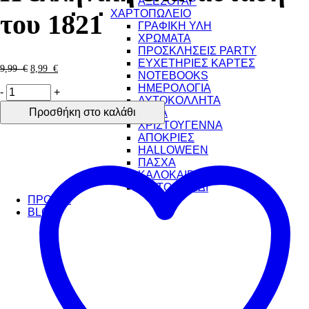
ΑΞΕΣΟΥΑΡ
ΧΑΡΤΟΠΩΛΕΙΟ
του 1821
ΓΡΑΦΙΚΗ ΥΛΗ
ΧΡΩΜΑΤΑ
ΠΡΟΣΚΛΗΣΕΙΣ PARTY
ΕΥΧΕΤΗΡΙΕΣ ΚΑΡΤΕΣ
9,99
€
8,99
€
NOTEBOOKS
ΗΜΕΡΟΛΟΓΙΑ
-
+
ΑΥΤΟΚΟΛΛΗΤΑ
Προσθήκη στο καλάθι
ΕΠΟΧΙΑΚΑ
ΧΡΙΣΤΟΥΓΕΝΝΑ
ΑΠΟΚΡΙΕΣ
HALLOWEEN
ΠΑΣΧΑ
ΚΑΛΟΚΑΙΡΙ
ΓΙΑ ΤΟ ΤΑΞΙΔΙ
ΠΡΟΦΙΛ
BLOG