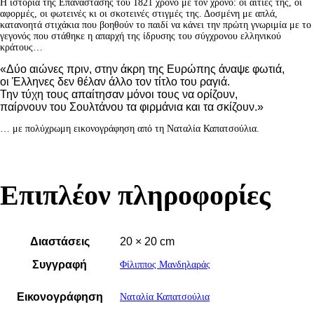
Η ιστορία της Επανάστασης του 1821 χρόνο με τον χρόνο: οι αιτίες της, οι
αφορμές, οι φωτεινές κι οι σκοτεινές στιγμές της. Δοσμένη με απλά,
κατανοητά στιχάκια που βοηθούν το παιδί να κάνει την πρώτη γνωριμία με το
γεγονός που στάθηκε η απαρχή της ίδρυσης του σύγχρονου ελληνικού
κράτους…
«Δύο αιώνες πριν, στην άκρη της Ευρώπης άναψε φωτιά,
οι Έλληνες δεν θέλαν άλλο τον τίτλο του ραγιά.
Την τύχη τους απαίτησαν μόνοι τους να ορίζουν,
παίρνουν του Σουλτάνου τα φιρμάνια και τα σκίζουν.»
… με πολύχρωμη εικονογράφηση από τη Ναταλία Καπατσούλια.
Επιπλέον πληροφορίες
Διαστάσεις
20 × 20 cm
Συγγραφή
Φίλιππος Μανδηλαράς
Εικονογράφηση
Ναταλία Καπατσούλια