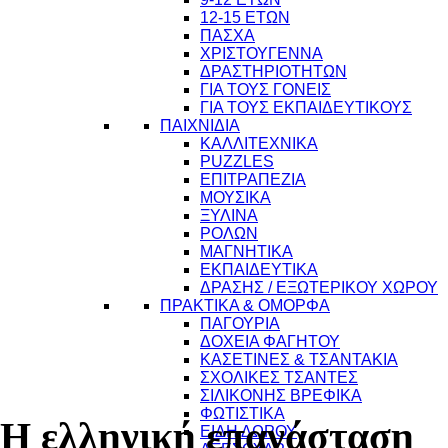
12-15 ΕΤΩΝ
ΠΑΣΧΑ
ΧΡΙΣΤΟΥΓΕΝΝΑ
ΔΡΑΣΤΗΡΙΟΤΗΤΩΝ
ΓΙΑ ΤΟΥΣ ΓΟΝΕΙΣ
ΓΙΑ ΤΟΥΣ ΕΚΠΑΙΔΕΥΤΙΚΟΥΣ
ΠΑΙΧΝΙΔΙΑ
ΚΑΛΛΙΤΕΧΝΙΚΑ
PUZZLES
ΕΠΙΤΡΑΠΕΖΙΑ
ΜΟΥΣΙΚΑ
ΞΥΛΙΝΑ
ΡΟΛΩΝ
ΜΑΓΝΗΤΙΚΑ
ΕΚΠΑΙΔΕΥΤΙΚΑ
ΔΡΑΣΗΣ / ΕΞΩΤΕΡΙΚΟΥ ΧΩΡΟΥ
ΠΡΑΚΤΙΚΑ & ΟΜΟΡΦΑ
ΠΑΓΟΥΡΙΑ
ΔΟΧΕΙΑ ΦΑΓΗΤΟΥ
ΚΑΣΕΤΙΝΕΣ & ΤΣΑΝΤΑΚΙΑ
10
ΣΧΟΛΙΚΕΣ ΤΣΑΝΤΕΣ
ΣΙΛΙΚΟΝΗΣ ΒΡΕΦΙΚΑ
ΦΩΤΙΣΤΙΚΑ
Η ελληνική επανάσταση
ΕΙΔΗ ΔΩΡΟΥ