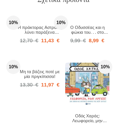
10%
10%
Η πράκτορας Αστραπή
Ο Οδυσσέας και η
λύνει παράξενα
φώκια του. . . στο
μυστήρια στο Πι και Φι!
δρόμο για τον ωκεανό
12,70
€
11,43
€
9,99
€
8,99
€
1. Μυστήριο στην
τραμπολινογειτονιά
10%
10%
Μη τα βάζεις ποτέ με
μία πριγκίπισσα!
13,30
€
11,97
€
Οδός Χαράς:
Λεωφορείο, μην
αργείς!