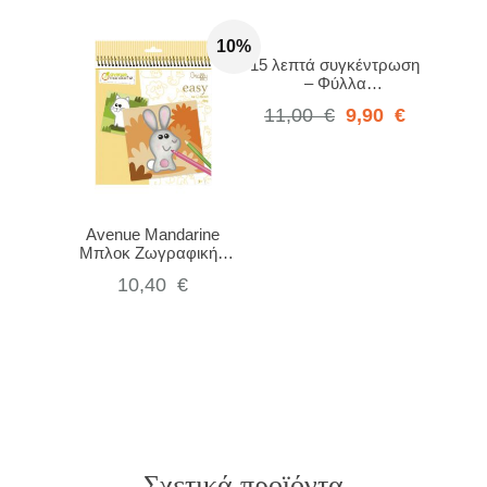
10%
15 λεπτά συγκέντρωση
– Φύλλα
δραστηριοτήτων για
11,00
€
9,90
€
την ενίσχυση της
προσοχής (για παιδιά
προσχολικής ηλικίας)
Avenue Mandarine
Μπλοκ Ζωγραφικής
Graffy Easy, Farm
10,40
€
animals GY129C
Σχετικά προϊόντα