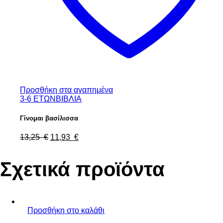
Προσθήκη στα αγαπημένα
3-6 ΕΤΩΝ
ΒΙΒΛΙΑ
Γίνομαι βασίλισσα
Original
Η
13,25
€
11,93
€
price
τρέχουσα
was:
τιμή
Σχετικά προϊόντα
13,25 €.
είναι:
11,93 €.
Προσθήκη στο καλάθι