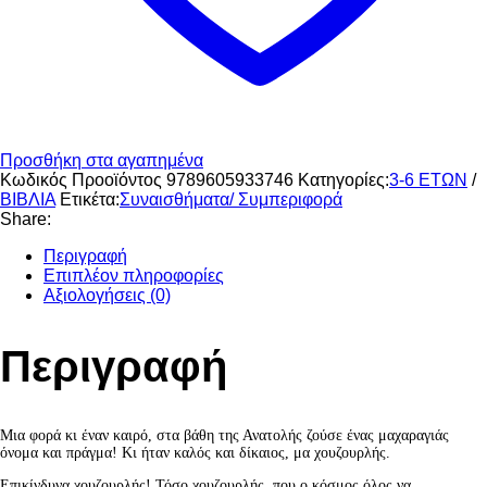
Προσθήκη στα αγαπημένα
Κωδικός Προοϊόντος
9789605933746
Κατηγορίες:
3-6 ΕΤΩΝ
/
ΒΙΒΛΙΑ
Ετικέτα:
Συναισθήματα/ Συμπεριφορά
Share:
Περιγραφή
Επιπλέον πληροφορίες
Αξιολογήσεις (0)
Περιγραφή
Μια φορά κι έναν καιρό, στα βάθη της Ανατολής ζούσε ένας μαχαραγιάς
όνομα και πράγμα! Κι ήταν καλός και δίκαιος, μα χουζουρλής.
Επικίνδυνα χουζουρλής! Τόσο χουζουρλής, που ο κόσμος όλος να