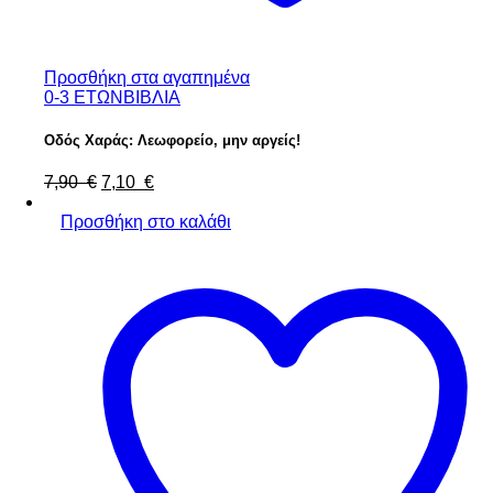
Προσθήκη στα αγαπημένα
0-3 ΕΤΩΝ
ΒΙΒΛΙΑ
Οδός Χαράς: Λεωφορείο, μην αργείς!
Original
Η
7,90
€
7,10
€
price
τρέχουσα
was:
τιμή
Προσθήκη στο καλάθι
7,90 €.
είναι:
7,10 €.