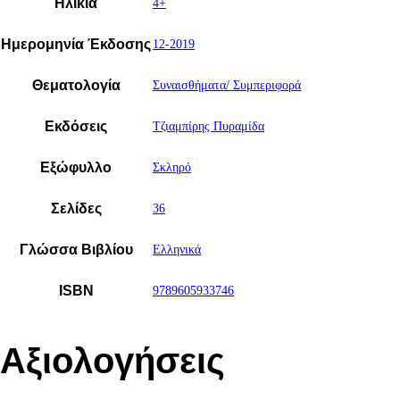
Ηλικία
4+
Ημερομηνία Έκδοσης
12-2019
Θεματολογία
Συναισθήματα/ Συμπεριφορά
Εκδόσεις
Τζιαμπίρης Πυραμίδα
Εξώφυλλο
Σκληρό
Σελίδες
36
Γλώσσα Βιβλίου
Ελληνικά
ISBN
9789605933746
Αξιολογήσεις