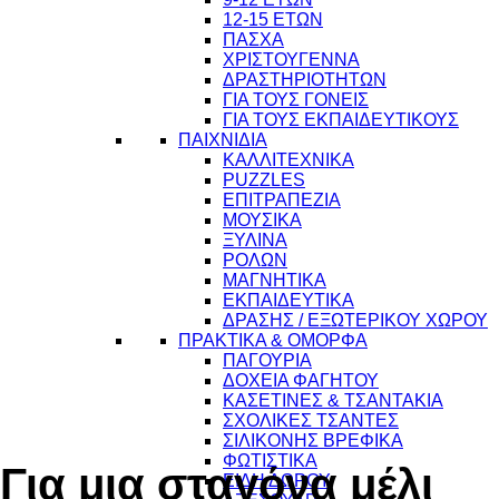
12-15 ΕΤΩΝ
ΠΑΣΧΑ
ΧΡΙΣΤΟΥΓΕΝΝΑ
ΔΡΑΣΤΗΡΙΟΤΗΤΩΝ
ΓΙΑ ΤΟΥΣ ΓΟΝΕΙΣ
ΓΙΑ ΤΟΥΣ ΕΚΠΑΙΔΕΥΤΙΚΟΥΣ
ΠΑΙΧΝΙΔΙΑ
ΚΑΛΛΙΤΕΧΝΙΚΑ
PUZZLES
ΕΠΙΤΡΑΠΕΖΙΑ
ΜΟΥΣΙΚΑ
ΞΥΛΙΝΑ
ΡΟΛΩΝ
ΜΑΓΝΗΤΙΚΑ
ΕΚΠΑΙΔΕΥΤΙΚΑ
ΔΡΑΣΗΣ / ΕΞΩΤΕΡΙΚΟΥ ΧΩΡΟΥ
ΠΡΑΚΤΙΚΑ & ΟΜΟΡΦΑ
ΠΑΓΟΥΡΙΑ
ΔΟΧΕΙΑ ΦΑΓΗΤΟΥ
ΚΑΣΕΤΙΝΕΣ & ΤΣΑΝΤΑΚΙΑ
10
ΣΧΟΛΙΚΕΣ ΤΣΑΝΤΕΣ
ΣΙΛΙΚΟΝΗΣ ΒΡΕΦΙΚΑ
ΦΩΤΙΣΤΙΚΑ
Για μια σταγόνα μέλι
ΕΙΔΗ ΔΩΡΟΥ