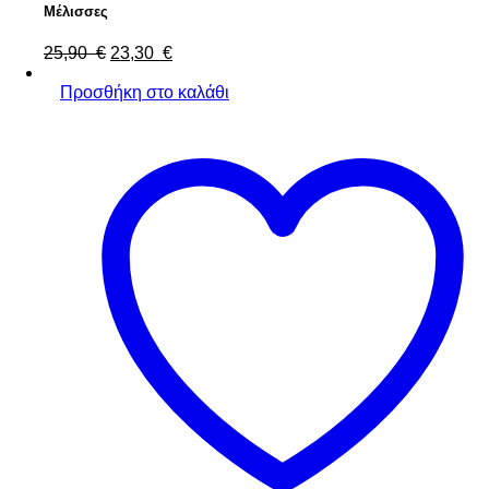
Μέλισσες
Original
Η
25,90
€
23,30
€
price
τρέχουσα
was:
τιμή
Προσθήκη στο καλάθι
25,90 €.
είναι:
23,30 €.