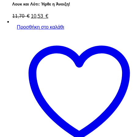
Λουκ και Λότι: Ήρθε η Άνοιξη!
Original
Η
11,70
€
10,53
€
price
τρέχουσα
was:
τιμή
Προσθήκη στο καλάθι
11,70 €.
είναι:
10,53 €.