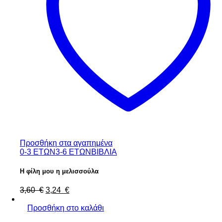
Προσθήκη στα αγαπημένα
0-3 ΕΤΩΝ
3-6 ΕΤΩΝ
ΒΙΒΛΙΑ
Η φίλη μου η μελισσούλα
Original
Η
3,60
€
3,24
€
price
τρέχουσα
was:
τιμή
Προσθήκη στο καλάθι
3,60 €.
είναι: