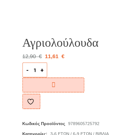
10%
Αγριολούλουδα
12,90
€
11,61
€
-
+
Κωδικός Προοϊόντος
9789605725792
Κατηγορίες:
3-6 ΕΤΩΝ
6-9 ΕΤΩΝ
ΒΙΒΛΙΑ
/
/