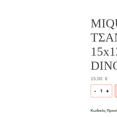
MIQ
ΤΣΑ
15x
DIN
15,00
€
-
+
Κωδικός Προο