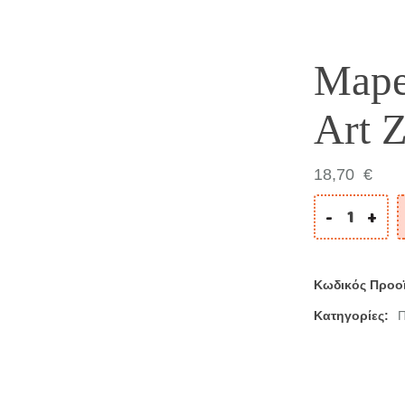
Mape
Art 
18,70
€
-
+
Κωδικός Προο
Κατηγορίες:
Π