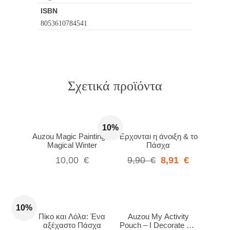
ISBN
8053610784541
Σχετικά προϊόντα
10%
Auzou Magic Painting –
Έρχονται η άνοιξη & το
Magical Winter
Πάσχα
10,00
€
9,90
€
8,91
€
10%
Πίκο και Λόλα: Ένα
Auzou My Activity
αξέχαστο Πάσχα
Pouch – I Decorate My