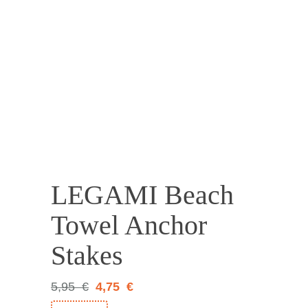
20%
LEGAMI Beach
Towel Anchor
Stakes
5,95
€
4,75
€