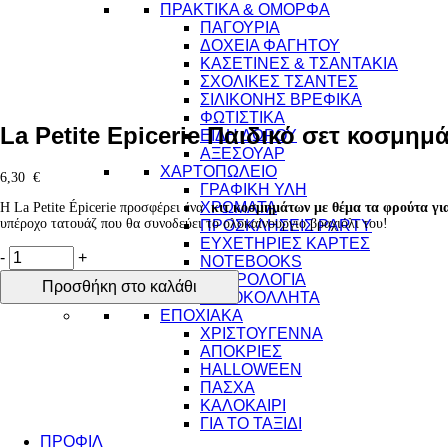
ΠΡΑΚΤΙΚΑ & ΟΜΟΡΦΑ
ΠΑΓΟΥΡΙΑ
ΔΟΧΕΙΑ ΦΑΓΗΤΟΥ
ΚΑΣΕΤΙΝΕΣ & ΤΣΑΝΤΑΚΙΑ
ΣΧΟΛΙΚΕΣ ΤΣΑΝΤΕΣ
ΣΙΛΙΚΟΝΗΣ ΒΡΕΦΙΚΑ
ΦΩΤΙΣΤΙΚΑ
La Petite Epicerie Παιδικό σετ κοσμη
ΕΙΔΗ ΔΩΡΟΥ
ΑΞΕΣΟΥΑΡ
ΧΑΡΤΟΠΩΛΕΙΟ
6,30
€
ΓΡΑΦΙΚΗ ΥΛΗ
ΧΡΩΜΑΤΑ
Η La Petite Épicerie προσφέρει ένα
κιτ κοσμημάτων με θέμα τα φρούτα για
υπέροχο τατουάζ που θα συνοδεύει το ολοκαίνουργιο βραχιόλι του!
ΠΡΟΣΚΛΗΣΕΙΣ PARTY
ΕΥΧΕΤΗΡΙΕΣ ΚΑΡΤΕΣ
La
-
+
NOTEBOOKS
Petite
ΗΜΕΡΟΛΟΓΙΑ
Προσθήκη στο καλάθι
Epicerie
ΑΥΤΟΚΟΛΛΗΤΑ
Παιδικό
ΕΠΟΧΙΑΚΑ
σετ
ΧΡΙΣΤΟΥΓΕΝΝΑ
κοσμημάτων
ΑΠΟΚΡΙΕΣ
-
HALLOWEEN
Βραχιόλι
ΠΑΣΧΑ
Και
ΚΑΛΟΚΑΙΡΙ
Τατουάζ
ΓΙΑ ΤΟ ΤΑΞΙΔΙ
Φρούτα
ΠΡΟΦΙΛ