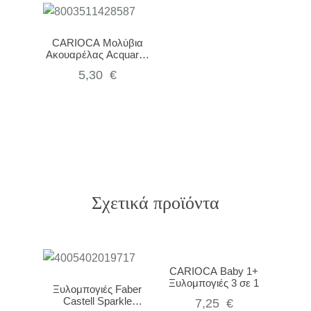
CARIOCA Μολύβια
Ακουαρέλας Acquarell
σε κουτί – 24 τεμάχια
5,30
€
Σχετικά προϊόντα
CARIOCA Baby 1+
Ξυλομπογιές 3 σε 1
Ξυλομπογιές Faber
Castell Sparkle
7,25
€