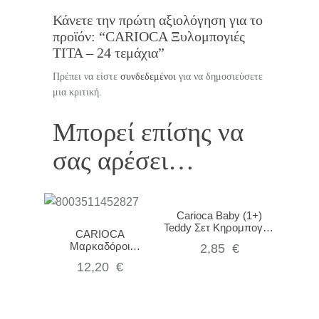
Κάνετε την πρώτη αξιολόγηση για το
προϊόν: “CARIOCA Ξυλομπογιές
TITA – 24 τεμάχια”
Πρέπει να είστε
συνδεδεμένοι
για να δημοσιεύσετε
μια κριτική.
Μπορεί επίσης να
σας αρέσει…
Carioca Baby (1+)
Teddy Σετ Κηρομπογιές
CARIOCA
6 τεμ 42956
Μαρκαδόροι
2,85
€
ακρυλικών χρωμάτων
12,20
€
– 18 τεμάχια