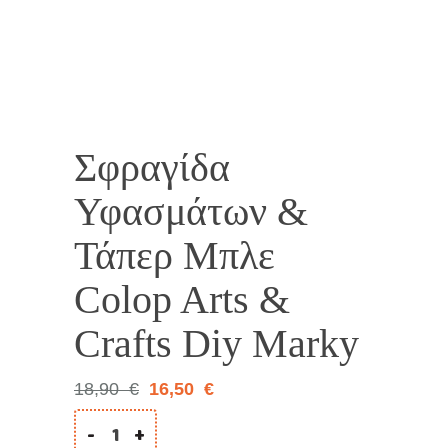
13%
Σφραγίδα
Υφασμάτων &
Τάπερ Μπλε
Colop Arts &
Crafts Diy Marky
18,90
€
16,50
€
-
+