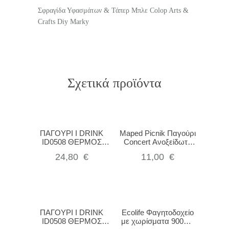
Σφραγίδα Υφασμάτων & Τάπερ Μπλε Colop Arts &
Crafts Diy Marky
Σχετικά προϊόντα
ΠΑΓΟΥΡΙ I DRINK
Maped Picnik Παγούρι
ID0508 ΘΕΡΜΟΣ
Concert Ανοξείδωτο
350ML ANIMALS
580ml Πορτοκαλί
24,80
€
11,00
€
ΠΑΓΟΥΡΙ I DRINK
Ecolife Φαγητοδοχείο
ID0508 ΘΕΡΜΟΣ
με χωρίσματα 900ml-