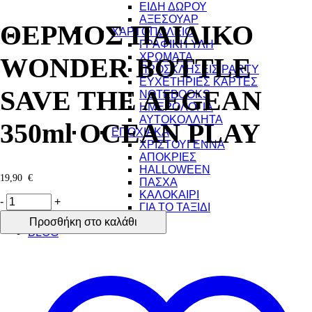
ΕΙΔΗ ΔΩΡΟΥ
ΑΞΕΣΟΥΑΡ
ΘΕΡΜΟΣ ΠΑΙΔΙΚΟ
ΧΑΡΤΟΠΩΛΕΙΟ
ΓΡΑΦΙΚΗ ΥΛΗ
ΧΡΩΜΑΤΑ
WONDER BOTTLE
ΠΡΟΣΚΛΗΣΕΙΣ PARTY
ΕΥΧΕΤΗΡΙΕΣ ΚΑΡΤΕΣ
SAVE THE AEGEAN
NOTEBOOKS
ΗΜΕΡΟΛΟΓΙΑ
ΑΥΤΟΚΟΛΛΗΤΑ
350ml OCEAN PLAY
ΕΠΟΧΙΑΚΑ
ΧΡΙΣΤΟΥΓΕΝΝΑ
ΑΠΟΚΡΙΕΣ
HALLOWEEN
19,90
€
ΠΑΣΧΑ
ΚΑΛΟΚΑΙΡΙ
ΘΕΡΜΟΣ
-
+
ΓΙΑ ΤΟ ΤΑΞΙΔΙ
ΠΑΙΔΙΚΟ
ΠΡΟΦΙΛ
Προσθήκη στο καλάθι
WONDER
BLOG
BOTTLE
SAVE
THE
AEGEAN
350ml
OCEAN
PLAY