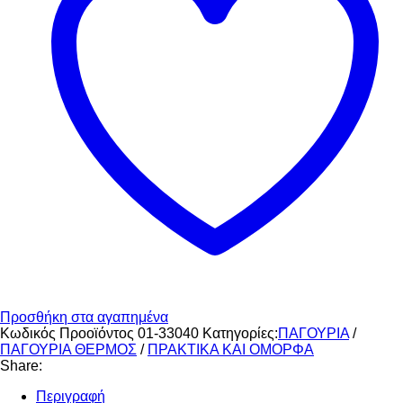
ποσότητα
Προσθήκη στα αγαπημένα
Κωδικός Προοϊόντος
01-33040
Κατηγορίες:
ΠΑΓΟΥΡΙΑ
/
ΠΑΓΟΥΡΙΑ ΘΕΡΜΟΣ
/
ΠΡΑΚΤΙΚΑ ΚΑΙ ΟΜΟΡΦΑ
Share:
Περιγραφή