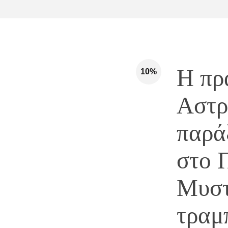
Η πρ
10%
Αστρ
παρά
στο Π
Μυστ
τραμ