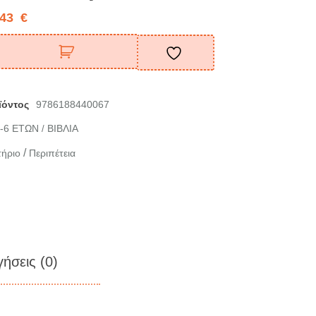
,43
€
ϊόντος
9786188440067
-6 ΕΤΩΝ
ΒΙΒΛΙΑ
/
/
ήριο
Περιπέτεια
γήσεις (0)