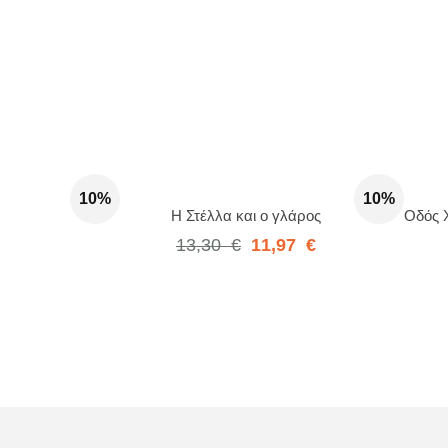
10%
10%
Η Στέλλα και ο γλάρος
Οδός Χ
13,30
€
11,97
€