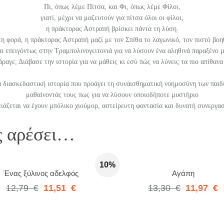
Πι, όπως λέμε Πίτσα, και Φι, όπως λέμε Φίλοι,
γιατί, μέχρι να μαζευτούν για πίτσα όλοι οι φίλοι,
η πράκτορας Αστραπή βρίσκει πάντα τη λύση.
η φορά, η πράκτορας Αστραπή μαζί με τον Σπίθα το λαγωνικό, τον πιστό βοη
ι επειγόντως στην Τραμπολινογειτονιά για να λύσουν ένα αληθινά παραξένο 
ραγε; Διάβασε την ιστορία για να μάθεις κι εσύ πώς να λύνεις τα πιο απίθαν
 διασκεδαστική ιστορία που προάγει τη συναισθηματική νοημοσύνη των παιδ
μαθαίνοντάς τους πως για να λύσουν οποιοδήποτε μυστήριο
ειάζεται να έχουν μπόλικο χιούμορ, αστείρευτη φαντασία και δυνατή συνεργασ
ς αρέσει…
10%
Ένας ξύλινος αδελφός
Αγάπη
12,79
€
11,51
€
13,30
€
11,97
€