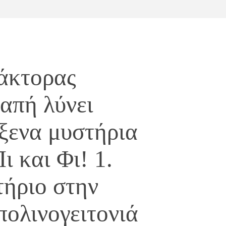
άκτορας
απή λύνει
ξενα μυστήρια
ι και Φι! 1.
ήριο στην
πολινογειτονιά