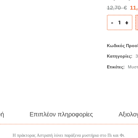
12,70
€
11
-
+
Κωδικός Προο
Κατηγορίες:
3
Ετικέτες:
Μυστ
φή
Επιπλέον πληροφορίες
Αξιολο
Η πράκτορας Αστραπή λύνει παράξενα μυστήρια στο Πι και Φι.