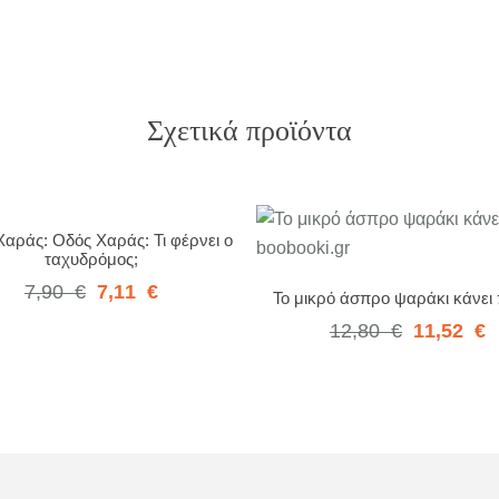
Σχετικά προϊόντα
αράς: Οδός Χαράς: Τι φέρνει ο
ταχυδρόμος;
7,90
€
7,11
€
Το μικρό άσπρο ψαράκι κάνει 
12,80
€
11,52
€