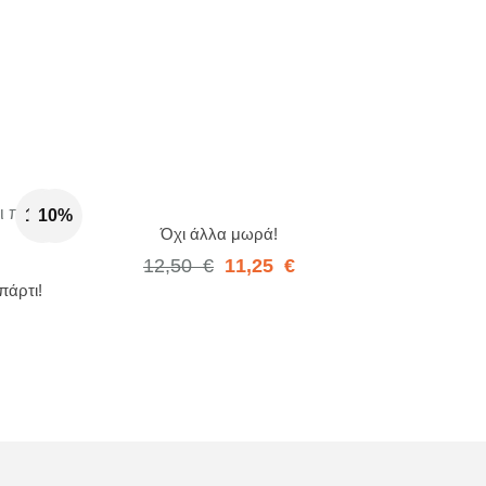
10%
10%
Όχι άλλα μωρά!
12,50
€
11,25
€
πάρτι!