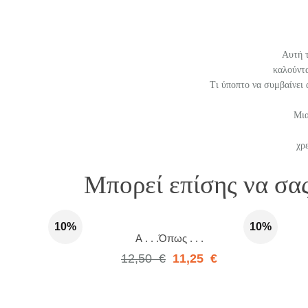
Αυτή τ
καλούντα
Τι ύποπτο να συμβαίνει ά
Μια
χρ
Μπορεί επίσης να σα
10%
10%
Α . . .Όπως . . .
12,50
€
11,25
€