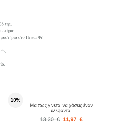
θό της,
μυστήριο.
α μυστήρια στο Πι και Φι!
ιών,
ία.
10%
Μα πως γίνεται να χάσεις έναν
ελέφαντα;
13,30
€
11,97
€