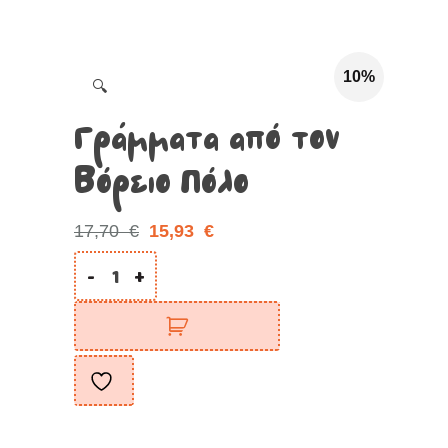
10%
🔍
Γράμματα από τον
Βόρειο Πόλο
17,70
€
15,93
€
-
+