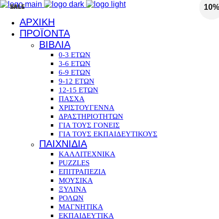
SALE
SALE
SALE
SALE
SALE
SALE
SALE
SALE
SALE
SALE
SALE
SALE
SALE
SALE
SALE
10
10
10
10
10
10
10
10
10
10
10
10
10
10
10
ΑΡΧΙΚΗ
ΠΡΟΪΟΝΤΑ
ΒΙΒΛΙΑ
0-3 ΕΤΩΝ
3-6 ΕΤΩΝ
6-9 ΕΤΩΝ
9-12 ΕΤΩΝ
12-15 ΕΤΩΝ
ΠΑΣΧΑ
ΧΡΙΣΤΟΥΓΕΝΝΑ
ΔΡΑΣΤΗΡΙΟΤΗΤΩΝ
ΓΙΑ ΤΟΥΣ ΓΟΝΕΙΣ
ΓΙΑ ΤΟΥΣ ΕΚΠΑΙΔΕΥΤΙΚΟΥΣ
ΠΑΙΧΝΙΔΙΑ
ΚΑΛΛΙΤΕΧΝΙΚΑ
PUZZLES
ΕΠΙΤΡΑΠΕΖΙΑ
ΜΟΥΣΙΚΑ
ΞΥΛΙΝΑ
ΡΟΛΩΝ
ΜΑΓΝΗΤΙΚΑ
ΕΚΠΑΙΔΕΥΤΙΚΑ