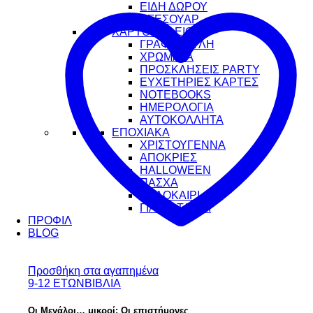
ΕΙΔΗ ΔΩΡΟΥ
ΑΞΕΣΟΥΑΡ
ΧΑΡΤΟΠΩΛΕΙΟ
ΓΡΑΦΙΚΗ ΥΛΗ
ΧΡΩΜΑΤΑ
ΠΡΟΣΚΛΗΣΕΙΣ PARTY
ΕΥΧΕΤΗΡΙΕΣ ΚΑΡΤΕΣ
NOTEBOOKS
ΗΜΕΡΟΛΟΓΙΑ
ΑΥΤΟΚΟΛΛΗΤΑ
ΕΠΟΧΙΑΚΑ
ΧΡΙΣΤΟΥΓΕΝΝΑ
ΑΠΟΚΡΙΕΣ
HALLOWEEN
ΠΑΣΧΑ
ΚΑΛΟΚΑΙΡΙ
ΓΙΑ ΤΟ ΤΑΞΙΔΙ
ΠΡΟΦΙΛ
BLOG
Προσθήκη στα αγαπημένα
9-12 ΕΤΩΝ
ΒΙΒΛΙΑ
Οι Μεγάλοι… μικροί: Οι επιστήμονες