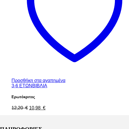
Προσθήκη στα αγαπημένα
3-6 ΕΤΩΝ
ΒΙΒΛΙΑ
Ερωτόκριτος
Original
Η
12,20
€
10,98
€
price
τρέχουσα
was:
τιμή
12,20 €.
είναι:
10,98 €.