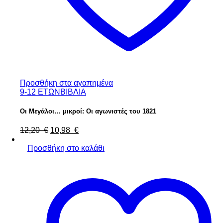
Προσθήκη στα αγαπημένα
9-12 ΕΤΩΝ
ΒΙΒΛΙΑ
Οι Μεγάλοι… μικροί: Οι αγωνιστές του 1821
Original
Η
12,20
€
10,98
€
price
τρέχουσα
was:
τιμή
Προσθήκη στο καλάθι
12,20 €.
είναι:
10,98 €.