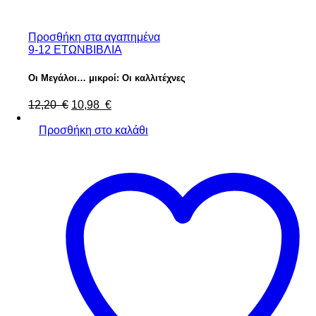
Προσθήκη στα αγαπημένα
9-12 ΕΤΩΝ
ΒΙΒΛΙΑ
Οι Μεγάλοι… μικροί: Οι καλλιτέχνες
Original
Η
12,20
€
10,98
€
price
τρέχουσα
was:
τιμή
Προσθήκη στο καλάθι
12,20 €.
είναι:
10,98 €.